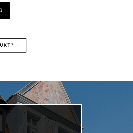
B
UKT? –