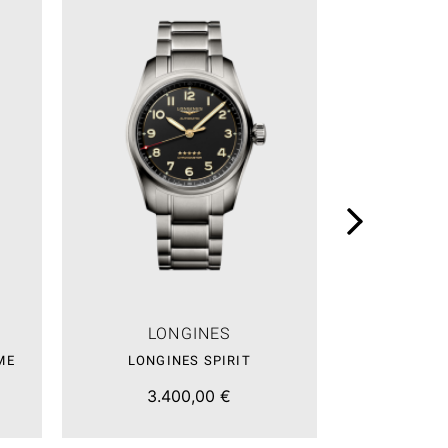
LONGINES
LO
ME
LONGINES SPIRIT
LONGI
3.400,00 €
2.4