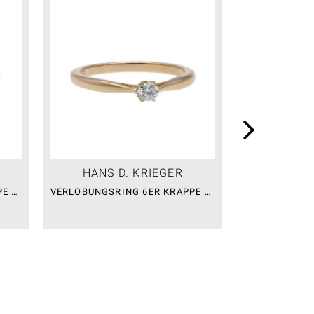
HANS D. KRIEGER
HANS 
VERLOBUNGSRING 4ER KRAPPE FLAME
VERLOBUNGSRING 6ER KRAPPE FLAME