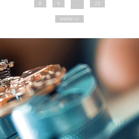
8
9
...
23
weiter >>