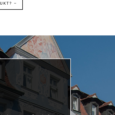
UKT? –