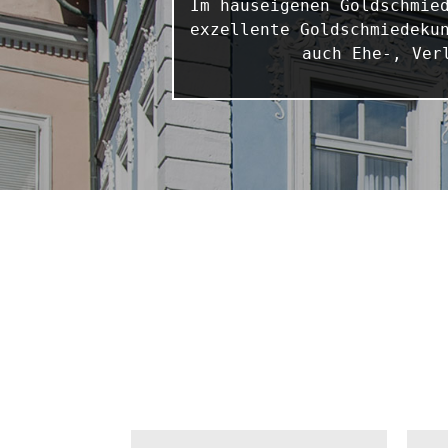
Im hauseigenen Goldschmied
exzellente Goldschmiedekun
auch Ehe-, Ver