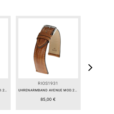
RIOS1931
RI
UHRENARMBAND AVENUE MOD.222 COGNAC
UHRENARMBAND AVENUE MOD.222 COGNAC
85,00 €
8