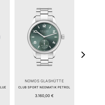
NOMOS GLASHÜTTE
NOMOS
BLUE
CLUB SPORT NEOMATIK PETROL
CLUB SPORT 
3.160,00 €
3.0