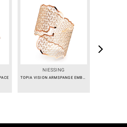
NIESSING
NI
PACE
TOPIA VISION ARMSPANGE EMBRACE
TOPIA VISION