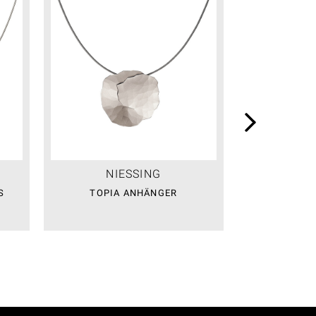
NIESSING
NI
S
TOPIA ANHÄNGER
TOPIA ANH