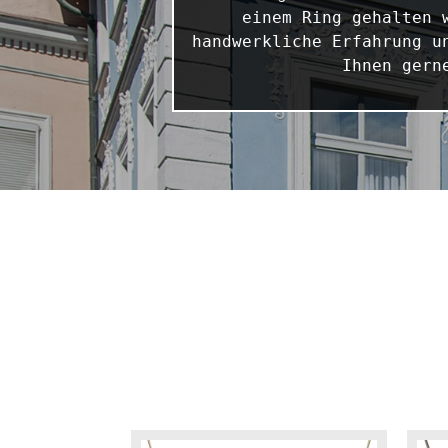
einem Ring gehalten 
handwerkliche Erfahrung u
Ihnen gern