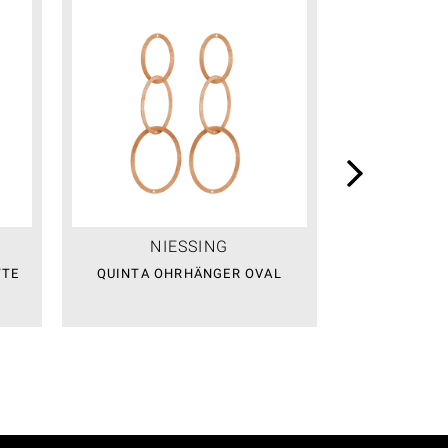
NIESSING
NI
TTE
QUINTA OHRHÄNGER OVAL
QUINTA OHR