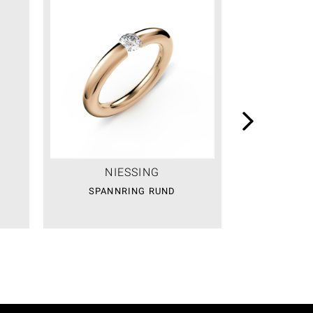
NIESSING
NI
SPANNRING RUND
SPANN