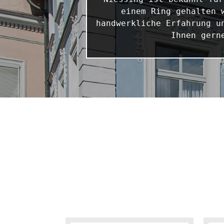
einem Ring gehalten 
handwerkliche Erfahrung u
Ihnen gern