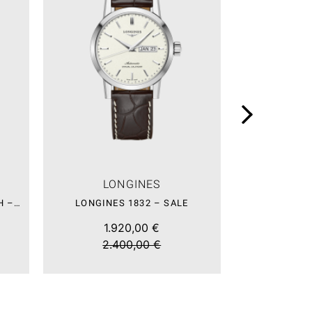
LONGINES
LO
LONGINES SKIN DIVER WATCH – SALE
LONGINES 1832 – SALE
1.920,00 €
2.2
2.400,00 €
2.