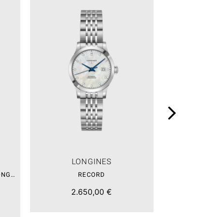
LONGINES
LO
LA GRANDE CLASSIQUE DE LONGINES – SALE
RECORD
R
2.650,00 €
6.