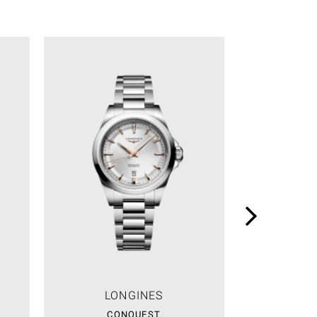
LONGINES
LO
CONQUEST
CO