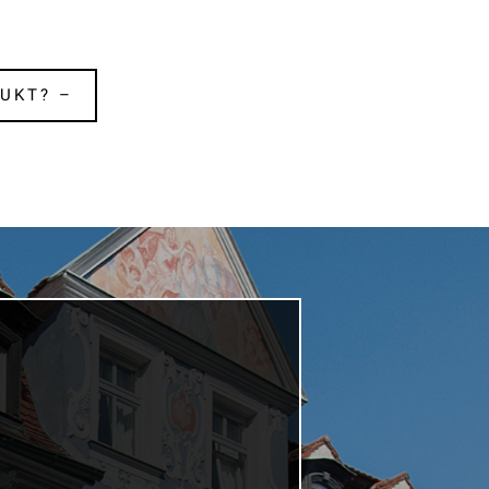
UKT? –