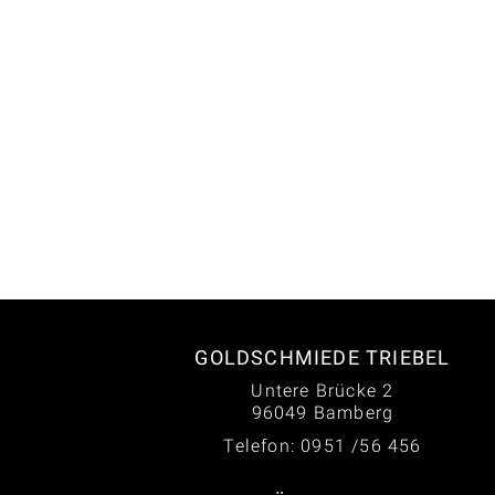
GOLDSCHMIEDE TRIEBEL
Untere Brücke 2
96049 Bamberg
Telefon: 0951 /56 456